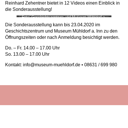
Reinhard Zehentner bietet in
12 Videos
einen Einblick in
die Sonderausstellung!
Foto: Geschichtszentrum
Foto: Geschichtszentrum und Museum Mühldorf a.
Foto: Geschichtszentrum
und Museum Mühldorf a.
Inn
und Museum Mühldorf a.
Die Sonderausstellung kann bis 23.04.2020 im
Inn
Inn
Geschichtszentrum und Museum Mühldorf a. Inn zu den
Öffnungszeiten oder nach Anmeldung besichtigt werden.
Do. – Fr. 14.00 – 17.00 Uhr
So. 13.00 – 17.00 Uhr
Kontakt: info@museum-muehldorf.de • 08631 / 699 980