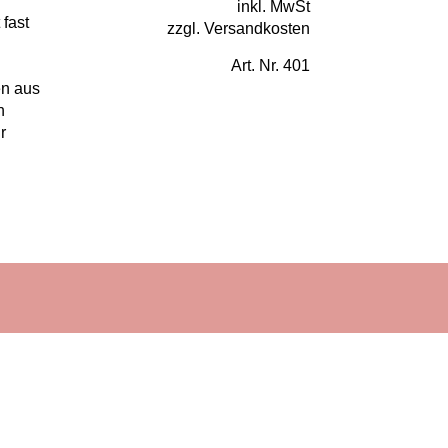
inkl. MwSt
 fast
zzgl. Versandkosten
Art. Nr. 401
?
en aus
n
r