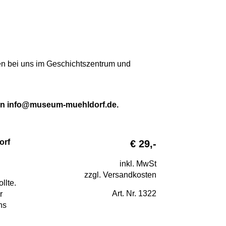
ten bei uns im Geschichtszentrum und
an
info@museum-muehldorf.de
.
orf
€ 29,-
inkl. MwSt
zzgl. Versandkosten
llte.
Art. Nr. 1322
r
hs