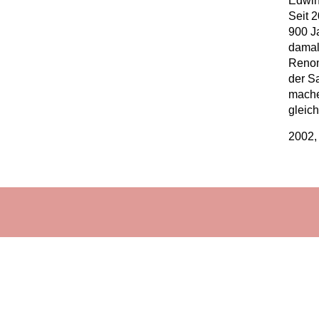
Edwin
Seit 2
900 J
damal
Renom
der S
mache
gleic
2002, 