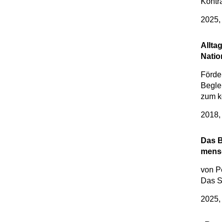
Kontr
2025, 
Allta
Natio
Förde
Begle
zum
k
2018,
Das B
mensc
von P
Das S
2025,