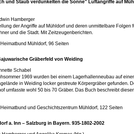
h und Staub verdunkelten die Sonne“ Luftangriffe auf Müh
dwin Hamberger
llung der Angriffe auf Mühldorf und deren unmittelbare Folgen f
ner und die Stadt. Mit Zeitzeugenberichten.
 Heimatbund Mühldorf, 96 Seiten
ajuwarische Gräberfeld von Weiding
nnette Schabel
ühsommer 1969 wurden bei einem Lagerhallenneubau auf ein
gelände in Weiding locker gestreute Körpergräber gefunden. D
hof umfasste wohl 50 bis 70 Gräber. Das Buch beschreibt diese
 Heimatbund und Geschichtszentrum Mühldorf, 122 Seiten
orf a. Inn – Salzburg in Bayern. 935-1802-2002