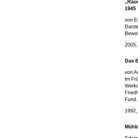
„Rauc
1945
von E
Darste
Bewoh
2005,
Das B
von A
Im Fr
Werks
Fried
Fund.
1992,
Mühld