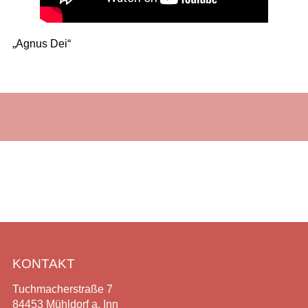
„Agnus Dei“
KONTAKT
Tuchmacherstraße 7
84453 Mühldorf a. Inn