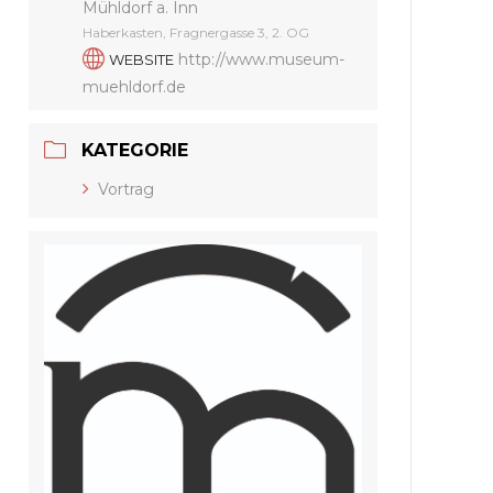
Mühldorf a. Inn
Haberkasten, Fragnergasse 3, 2. OG
http://www.museum-
WEBSITE
muehldorf.de
KATEGORIE
Vortrag