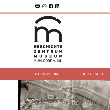




DAS MUSEUM
IHR BESUCH