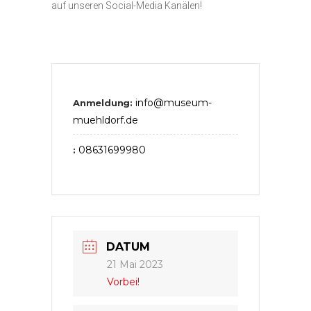
auf unseren Social-Media Kanälen!
info@museum-
Anmeldung:
muehldorf.de
08631699980
:
DATUM
21 Mai 2023
Vorbei!