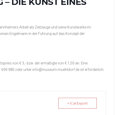
– DIE KUNST EINES
annheimers Arbeit als Zeitzeuge und seine Kunstwerke im
binian Engelmann in der Führung auf das Konzept der
rittspreis von € 3,- bzw. der ermäßigte von € 1,50 an. Eine
99 980 oder unter info@museum-muehldorf.de ist erforderlich.
+ iCal Export