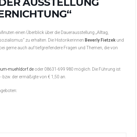
 DER AUSSTELLUNG
VERNICHTUNG“
Minuten einen Überblick über die Dauerausstellung „Alltag,
ozialismus“ zu erhalten. Die Historikerinnen
Beverly Fietzek
und
ei gerne auch auf tiefgreifendere Fragen und Themen, die von
um-muehldorf.de
oder 08631-699 980 möglich. Die Führung ist
3,- bzw. der ermäßigte von € 1,50 an.
ngeboten: