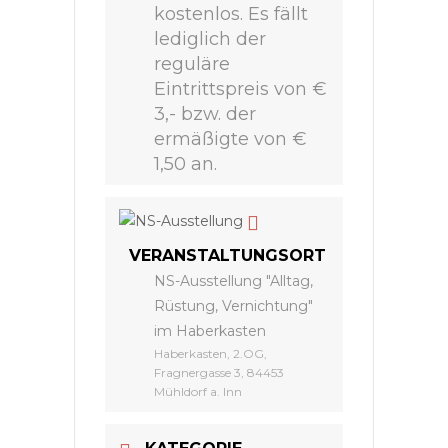
kostenlos. Es fällt
lediglich der
reguläre
Eintrittspreis von €
3,- bzw. der
ermäßigte von €
1,50 an.
VERANSTALTUNGSORT
NS-Ausstellung "Alltag,
Rüstung, Vernichtung"
im Haberkasten
Haberkasten, 2.OG,
Fragnergasse 3, 84453
Mühldorf a. Inn