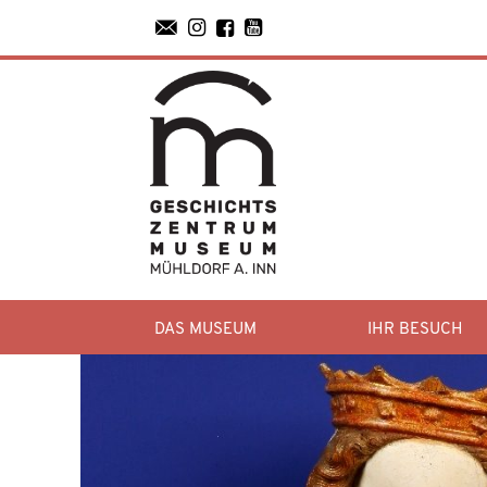




DAS MUSEUM
IHR BESUCH