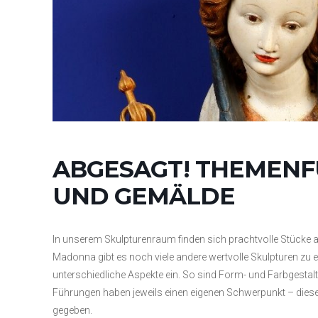
ABGESAGT! THEMENF
UND GEMÄLDE
In unserem Skulpturenraum finden sich prachtvolle Stücke
Madonna gibt es noch viele andere wertvolle Skulpturen zu 
unterschiedliche Aspekte ein. So sind Form- und Farbgesta
Führungen haben jeweils einen eigenen Schwerpunkt – diese
gegeben.