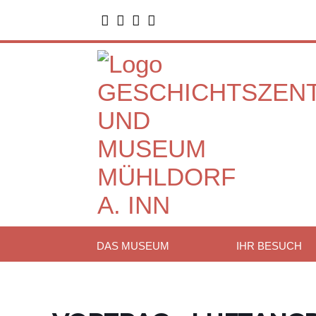




DAS MUSEUM
IHR BESUCH